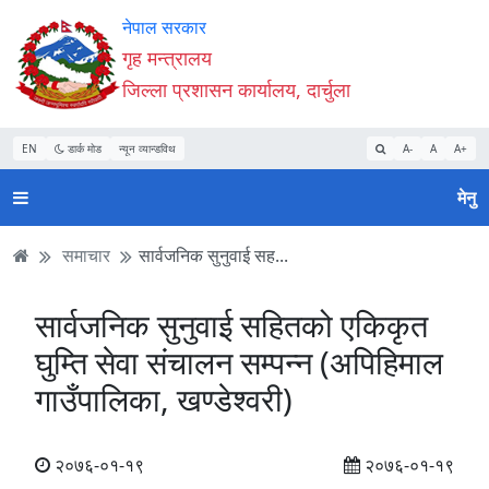
Accessibility
मुख्य
मुख्य
वेबसाइट
नेपाल सरकार
Mode
सामाग्री
नेभिगेसन
खोजमा
गृह मन्त्रालय
सुरु
पढ्नुहाेस्
पढ्नुहाेस्
जानुहोस्
जिल्ला प्रशासन कार्यालय, दार्चुला
गर्नुहोस्
EN
डार्क मोड
न्यून व्यान्डविथ
A-
A
A+
मेनु
समाचार
सार्वजनिक सुनुवाई सह...
सार्वजनिक सुनुवाई सहितको एकिकृत
घुम्ति सेवा संचालन सम्पन्‍न (अपिहिमाल
गाउँपालिका, खण्डेश्वरी)
२०७६-०१-१९
२०७६-०१-१९