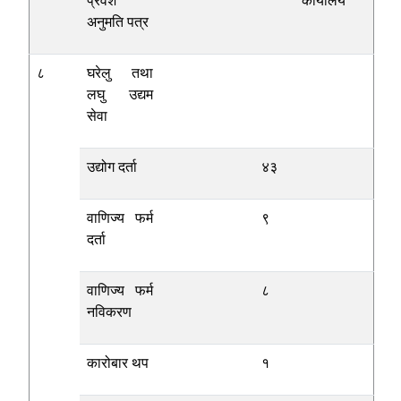
प्रवेश
कार्यालय
अनुमति पत्र
८
घरेलु तथा
लघु उद्यम
सेवा
उद्योग दर्ता
४३
वाणिज्य फर्म
९
दर्ता
वाणिज्य फर्म
८
नविकरण
कारोबार थप
१