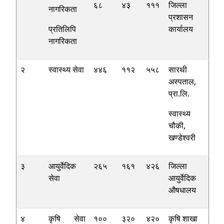
६८
४३
१११
जिल्ला
नागरिकता
प्रशासन
प्रतिलिपि
कार्यालय
नागरिकता
२
स्वास्थ्य सेवा
४४६
११२
५५८
सारथी
अस्पताल,
प्रा.लि.
स्वास्थ्य
चौकी,
खण्डेश्वरी
३
आयुर्वेदिक
२६५
१६१
४२६
जिल्ला
सेवा
आयुर्वेदिक
औषधालय
४
कृषि सेवा
१००
३२०
४२०
कृषि शाखा