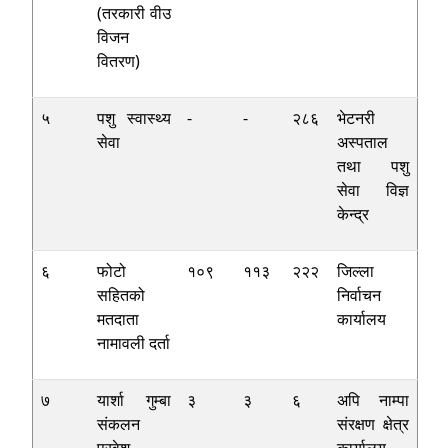
(तरकारी वीउ
विजन
वितरण)
५
पशु स्वास्थ्य
-
-
२८६
भेटनरी
सेवा
अस्पताल
तथा पशु
सेवा विज्ञ
केन्द्र
६
फोटो
१०९
११३
२२२
जिल्ला
सहितको
निर्वाचन
मतदाता
कार्यालय
नामावली दर्ता
७
यार्शा गुम्बा
३
३
६
अपि नाम्पा
संकलन
संरक्षण क्षेत्र