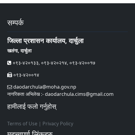
सम्पर्क
जिल्ला प्रशासन कार्यालय, दार्चुला
खलंगा, दार्चुला
०९३-४२०१३३, ०९३-४२०२१४, ०९३-४२००१७
०९३-४२००१४
daodarchula@moha.gov.np
नागरिकता अभिलेख :- daodarchula.cims@gmail.com
हामीलाई फलो गर्नुहोस्
Terms of Use
|
Privacy Policy
महत्त्वपूर्ण लिंकहरु