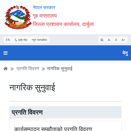
Accessibility
मुख्य
मुख्य
वेबसाइट
नेपाल सरकार
Mode
सामाग्री
नेभिगेसन
खोजमा
गृह मन्त्रालय
सुरु
पढ्नुहाेस्
पढ्नुहाेस्
जानुहोस्
जिल्ला प्रशासन कार्यालय, दार्चुला
गर्नुहोस्
EN
डार्क मोड
न्यून व्यान्डविथ
A-
A
A+
मेनु
प्रगति विवरण
नागरिक सुनुवाई
नागरिक सुनुवाई
प्रगति विवरण
कार्यसम्पादन सम्झौताको प्रगति विवरण