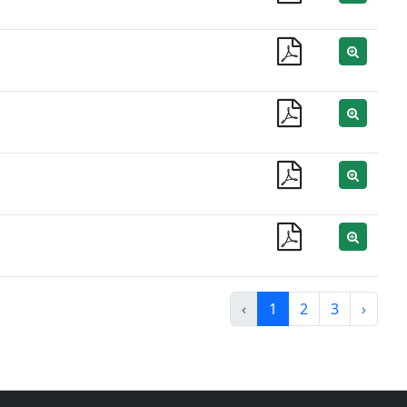
‹
1
2
3
›