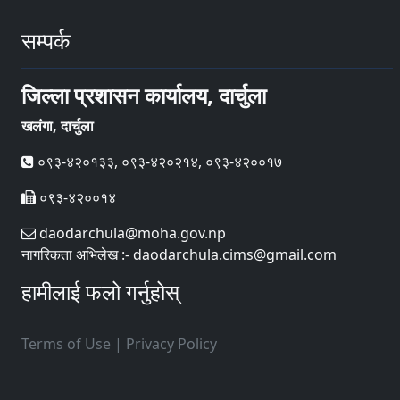
सम्पर्क
जिल्ला प्रशासन कार्यालय, दार्चुला
खलंगा, दार्चुला
०९३-४२०१३३, ०९३-४२०२१४, ०९३-४२००१७
०९३-४२००१४
daodarchula@moha.gov.np
नागरिकता अभिलेख :- daodarchula.cims@gmail.com
हामीलाई फलो गर्नुहोस्
Terms of Use
|
Privacy Policy