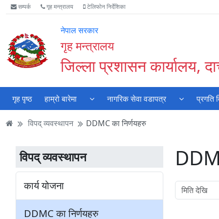
Accessibility
मुख्य
मुख्य
वेबसाइट
सम्पर्क
गृह मन्त्रालय
टेलिफोन निर्देशिका
Mode
सामाग्री
नेभिगेसन
खोजमा
सुरु
पढ्नुहाेस्
पढ्नुहाेस्
जानुहोस्
नेपाल सरकार
गर्नुहोस्
गृह मन्त्रालय
जिल्ला प्रशासन कार्यालय, दार्
गृह पृष्ठ
हाम्रो बारेमा
नागरिक सेवा वडापत्र
प्रगति 
विपद् व्यवस्थापन
DDMC का निर्णयहरु
DDMC 
विपद् व्यवस्थापन
कार्य योजना
DDMC का निर्णयहरु