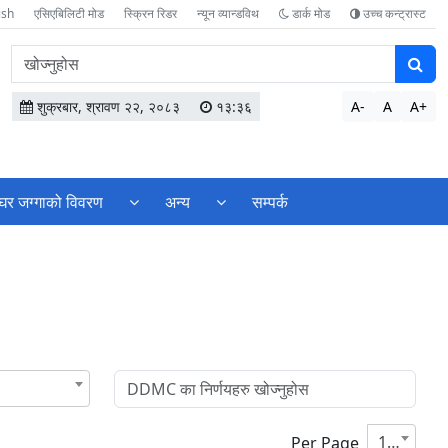
ish
एसिएबिलिटी मोड
स्क्रिन रिडर
न्यून व्यान्डविथ
डार्क मोड
उच्च कन्ट्रास्ट
वेबसाइटमा
सामग्री
खोज्नुहोस
शुक्रबार, श्रावण २२, २०८३
१३:३६
A-
A
A+
घर जग्गाको विवरण
अन्य
सम्पर्क
10
Per Page