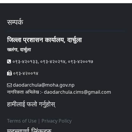
सम्पर्क
जिल्ला प्रशासन कार्यालय, दार्चुला
खलंगा, दार्चुला
०९३-४२०१३३, ०९३-४२०२१४, ०९३-४२००१७
०९३-४२००१४
daodarchula@moha.gov.np
नागरिकता अभिलेख :- daodarchula.cims@gmail.com
हामीलाई फलो गर्नुहोस्
Terms of Use
|
Privacy Policy
महत्त्वपूर्ण लिंकहरु