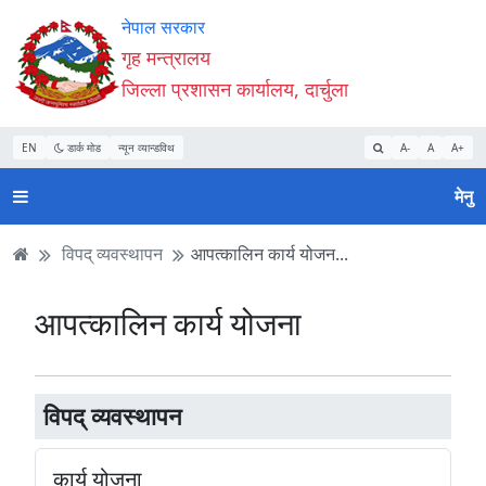
Accessibility
मुख्य
मुख्य
वेबसाइट
नेपाल सरकार
Mode
सामाग्री
नेभिगेसन
खोजमा
गृह मन्त्रालय
सुरु
पढ्नुहाेस्
पढ्नुहाेस्
जानुहोस्
जिल्ला प्रशासन कार्यालय, दार्चुला
गर्नुहोस्
EN
डार्क मोड
न्यून व्यान्डविथ
A-
A
A+
मेनु
विपद् व्यवस्थापन
आपत्कालिन कार्य योजन...
आपत्कालिन कार्य योजना
विपद् व्यवस्थापन
कार्य योजना