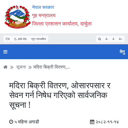
Accessibility
मुख्य
मुख्य
वेबसाइट
नेपाल सरकार
Mode
सामाग्री
नेभिगेसन
खोजमा
गृह मन्त्रालय
सुरु
पढ्नुहाेस्
पढ्नुहाेस्
जानुहोस्
जिल्ला प्रशासन कार्यालय, दार्चुला
गर्नुहोस्
EN
डार्क मोड
न्यून व्यान्डविथ
A-
A
A+
मेनु
सूचना
मदिरा बिक्री वितरण,...
मदिरा बिक्री वितरण, ओसारपसार र
सेवन गर्न निषेध गरिएको सार्वजनिक
सूचना !
५ महिना अगाडी
२०८२-११-१४