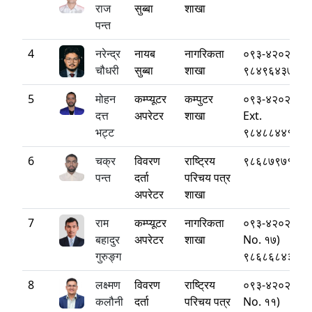
राज
सुब्बा
शाखा
पन्त
4
नरेन्द्र
नायब
नागरिकता
०९३-४२०२१४(E
चौधरी
सुब्बा
शाखा
९८४९६४३७७१
5
मोहन
कम्प्यूटर
कम्पुटर
०९३-४२०२१४ (
दत्त
अपरेटर
शाखा
Ext.
भट्ट
९८४८८४४१२०
6
चक्र
विवरण
राष्ट्रिय
९८६८७९७१७७
पन्त
दर्ता
परिचय पत्र
अपरेटर
शाखा
7
राम
कम्प्यूटर
नागरिकता
०९३-४२०२१४ (
बहादुर
अपरेटर
शाखा
No. १७)
गुरुङ्ग
९८६८६८४३३३
8
लक्ष्मण
विवरण
राष्ट्रिय
०९३-४२०२१४ (
कलौनी
दर्ता
परिचय पत्र
No. ११)