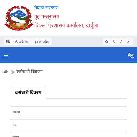
Accessibility
मुख्य
मुख्य
वेबसाइट
नेपाल सरकार
Mode
सामाग्री
नेभिगेसन
खोजमा
गृह मन्त्रालय
सुरु
पढ्नुहाेस्
पढ्नुहाेस्
जानुहोस्
जिल्ला प्रशासन कार्यालय, दार्चुला
गर्नुहोस्
EN
डार्क मोड
न्यून व्यान्डविथ
A-
A
A+
मेनु
कर्मचारी विवरण
कर्मचारी विवरण