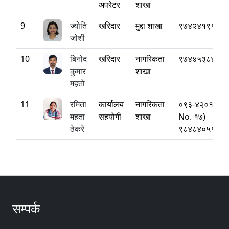
अपरेटर
शाखा
9
ज्योति
खरिदार
मुद्दा शाखा
९७४२४१९९०६
जोशी
10
बिनोद
खरिदार
नागरिकता
९७४४५३८४५९
कुमार
शाखा
महतो
11
रमिता
कार्यालय
नागरिकता
०९३-४२०११४ (
महता
सहयोगी
शाखा
No. १७)
ठेकरे
९८४८४०५९६५
सम्पर्क