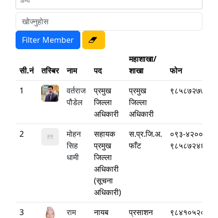
महाशाखा/
सी.नं
तस्बिर
नाम
पद
शाखा
फोन
1
वर्तराज
प्रमुख
प्रमुख
९८५८७२७७७७
पौडेल
जिल्ला
जिल्ला
अधिकारी
अधिकारी
2
मोहन
सहायक
स.प्र.जि.अ.
०९३-४२००१७
सिह
प्रमुख
फाँट
९८५८७२४६६६
धामी
जिल्ला
अधिकारी
(सूचना
अधिकारी)
3
राम
नायब
प्रसाशन
९८४१०५२०४६