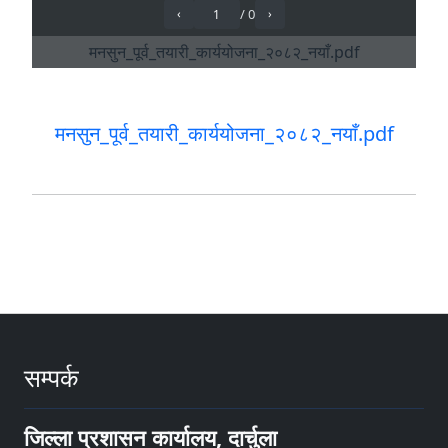
मनसुन_पूर्व_तयारी_कार्ययोजना_२०८२_नयाँ.pdf
सम्पर्क
जिल्ला प्रशासन कार्यालय, दार्चुला