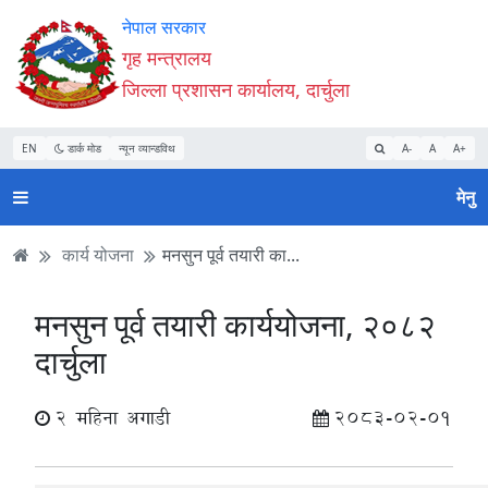
Accessibility
मुख्य
मुख्य
वेबसाइट
नेपाल सरकार
Mode
सामाग्री
नेभिगेसन
खोजमा
गृह मन्त्रालय
सुरु
पढ्नुहाेस्
पढ्नुहाेस्
जानुहोस्
जिल्ला प्रशासन कार्यालय, दार्चुला
गर्नुहोस्
EN
डार्क मोड
न्यून व्यान्डविथ
A-
A
A+
मेनु
कार्य योजना
मनसुन पूर्व तयारी का...
मनसुन पूर्व तयारी कार्ययोजना, २०८२
दार्चुला
2 महिना अगाडी
2083-02-01