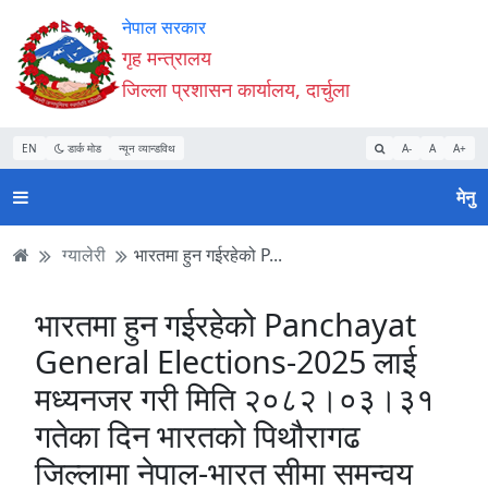
Accessibility
मुख्य
मुख्य
वेबसाइट
नेपाल सरकार
Mode
सामाग्री
नेभिगेसन
खोजमा
गृह मन्त्रालय
सुरु
पढ्नुहाेस्
पढ्नुहाेस्
जानुहोस्
जिल्ला प्रशासन कार्यालय, दार्चुला
गर्नुहोस्
EN
डार्क मोड
न्यून व्यान्डविथ
A-
A
A+
मेनु
ग्यालेरी
भारतमा हुन गईरहेको P...
भारतमा हुन गईरहेको Panchayat
General Elections-2025 लाई
मध्यनजर गरी मिति २०८२।०३।३१
गतेका दिन भारतको पिथौरागढ
जिल्लामा नेपाल-भारत सीमा समन्वय