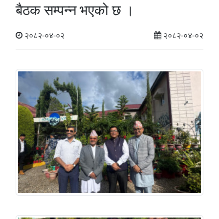
बैठक सम्पन्न भएको छ ।
२०८२-०४-०२
२०८२-०४-०२