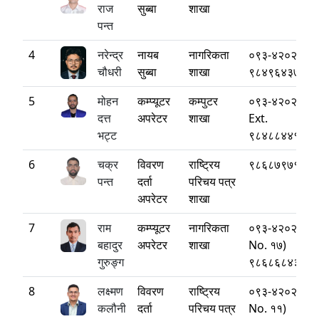
राज
सुब्बा
शाखा
पन्त
4
नरेन्द्र
नायब
नागरिकता
०९३-४२०२१४(E
चौधरी
सुब्बा
शाखा
९८४९६४३७७१
5
मोहन
कम्प्यूटर
कम्पुटर
०९३-४२०२१४ (
दत्त
अपरेटर
शाखा
Ext.
भट्ट
९८४८८४४१२०
6
चक्र
विवरण
राष्ट्रिय
९८६८७९७१७७
पन्त
दर्ता
परिचय पत्र
अपरेटर
शाखा
7
राम
कम्प्यूटर
नागरिकता
०९३-४२०२१४ (
बहादुर
अपरेटर
शाखा
No. १७)
गुरुङ्ग
९८६८६८४३३३
8
लक्ष्मण
विवरण
राष्ट्रिय
०९३-४२०२१४ (
कलौनी
दर्ता
परिचय पत्र
No. ११)