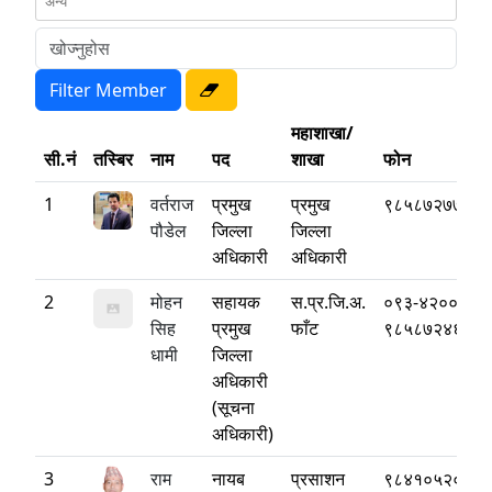
महाशाखा/
सी.नं
तस्बिर
नाम
पद
शाखा
फोन
1
वर्तराज
प्रमुख
प्रमुख
९८५८७२७७७७
पौडेल
जिल्ला
जिल्ला
अधिकारी
अधिकारी
2
मोहन
सहायक
स.प्र.जि.अ.
०९३-४२००१७
सिह
प्रमुख
फाँट
९८५८७२४६६६
धामी
जिल्ला
अधिकारी
(सूचना
अधिकारी)
3
राम
नायब
प्रसाशन
९८४१०५२०४६