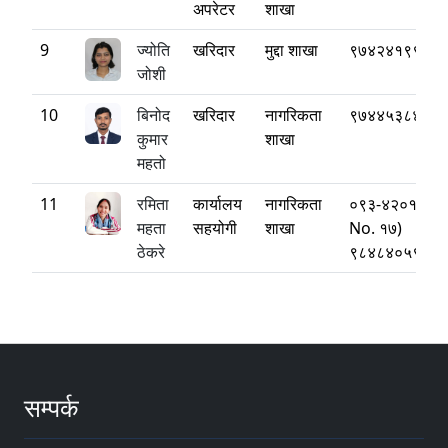
अपरेटर
शाखा
9
ज्योति
खरिदार
मुद्दा शाखा
९७४२४१९९०६
जोशी
10
बिनोद
खरिदार
नागरिकता
९७४४५३८४५९
कुमार
शाखा
महतो
11
रमिता
कार्यालय
नागरिकता
०९३-४२०११४ (
महता
सहयोगी
शाखा
No. १७)
ठेकरे
९८४८४०५९६५
सम्पर्क