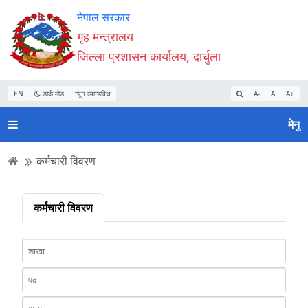
Accessibility
मुख्य
मुख्य
वेबसाइट
नेपाल सरकार
Mode
सामाग्री
नेभिगेसन
खोजमा
गृह मन्त्रालय
सुरु
पढ्नुहाेस्
पढ्नुहाेस्
जानुहोस्
जिल्ला प्रशासन कार्यालय, दार्चुला
गर्नुहोस्
EN
डार्क मोड
न्यून व्यान्डविथ
A-
A
A+
मेनु
कर्मचारी विवरण
कर्मचारी विवरण